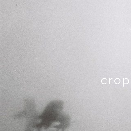
黒
川
隆
介
cro