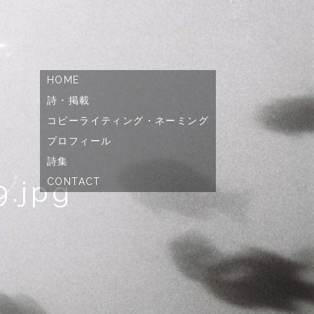
コ
HOME
ン
テ
詩・掲載
ン
ツ
コピーライティング・ネーミング
へ
ス
プロフィール
キ
ッ
詩集
プ
.jpg
CONTACT