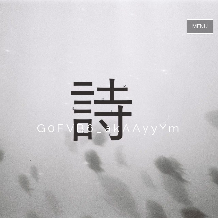
黒
川
MENU
隆
コ
ン
介
テ
ン
ツ
へ
ス
キ
ッ
プ
G0FVB6_akAAyyYm