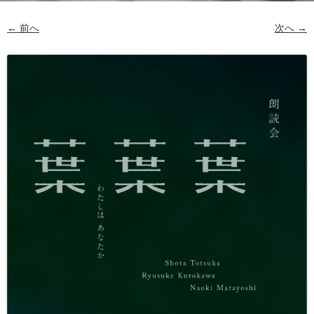
← 前へ
次へ →