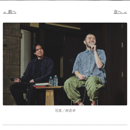
← 前へ
次へ →
写真／林直幸