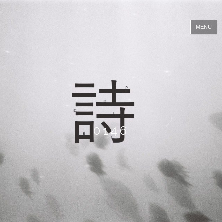
黒
川
MENU
隆
コ
ン
介
テ
ン
ツ
へ
ス
キ
ッ
プ
0146