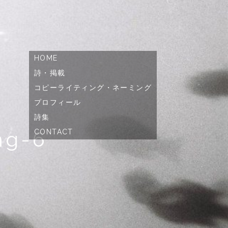
コ
HOME
ン
テ
詩・掲載
ン
ツ
コピーライティング・ネーミング
へ
ス
プロフィール
キ
ッ
詩集
プ
ng-6
CONTACT