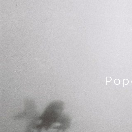
黒
川
隆
介
Pop